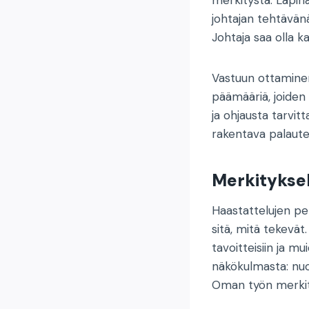
johtajan tehtävänä 
Johtaja saa olla ka
Vastuun ottaminen 
päämääriä, joiden
ja ohjausta tarvit
rakentava palaute
Merkityksel
Haastattelujen per
sitä, mitä tekev
tavoitteisiin ja m
näkökulmasta: nuo
Oman työn merkity