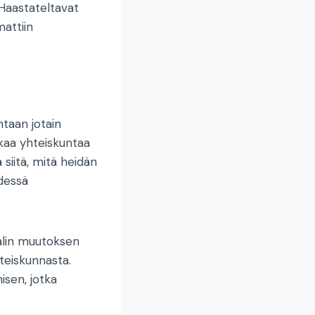
 Haastateltavat
mattiin
ntaan jotain
kkaa yhteiskuntaa
 siitä, mitä heidän
dessä
aalin muutoksen
teiskunnasta.
isen, jotka