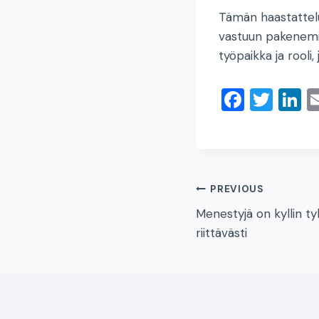
Tämän haastattelu
vastuun pakenemise
työpaikka ja rooli
F
T
Li
a
wi
n
c
tt
k
e
er
e
b
d
Artikkelien
PREVIOUS
o
n
Menestyjä on kyllin t
selaus
o
riittävästi
k