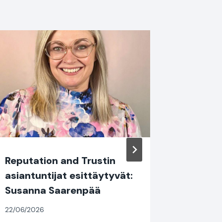
Reputation and Trustin
Luotta
asiantuntijat esittäytyvät:
podcast
Susanna Saarenpää
kaupun
syntyy
22/06/2026