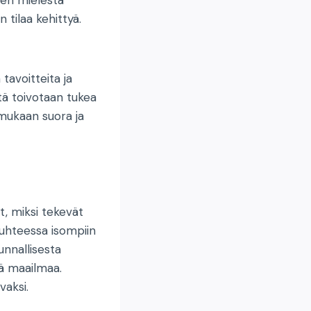
 tilaa kehittyä.
tavoitteita ja
tä toivotaan tukea
 mukaan suora ja
t, miksi tekevät
uhteessa isompiin
unnallisesta
ä maailmaa.
vaksi.