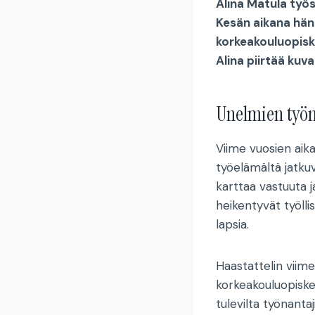
Alina Matula työs
Kesän aikana hän
korkeakouluopiske
Alina piirtää ku
Unelmien työ
Viime vuosien aika
työelämältä jatku
karttaa vastuuta j
heikentyvät työll
lapsia.
Haastattelin viim
korkeakouluopiskel
tulevilta työnanta