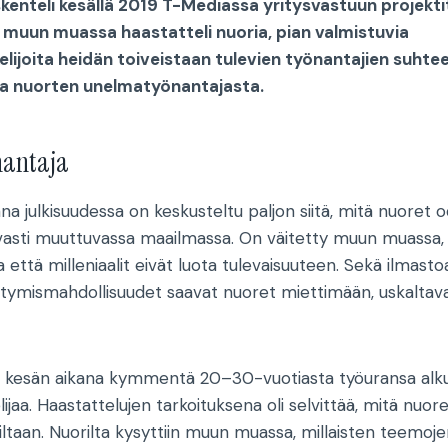
kenteli kesällä 2019 T-Mediassa yritysvastuun projekti
 muun muassa haastatteli nuoria, pian valmistuvia
lijoita heidän toiveistaan tulevien työnantajien suhte
vaa nuorten unelmatyönantajasta.
nantaja
na julkisuudessa on keskusteltu paljon siitä, mitä nuoret 
vasti muuttuvassa maailmassa. On väitetty muun muassa, 
a että milleniaalit eivät luota tulevaisuuteen. Sekä ilmasto
istymismahdollisuudet saavat nuoret miettimään, uskalta
e kesän aikana kymmentä 20–30-vuotiasta työuransa alku
ijaa. Haastattelujen tarkoituksena oli selvittää, mitä nuor
jiltaan. Nuorilta kysyttiin muun muassa, millaisten teemoj