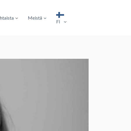
htaista
Meistä
FI