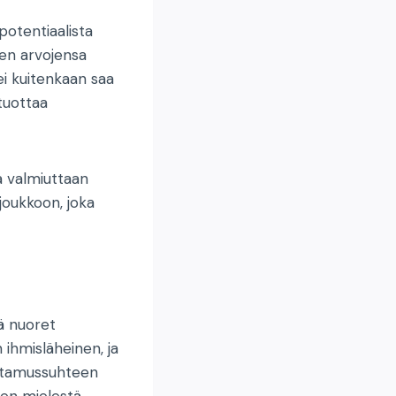
potentiaalista
ten arvojensa
i kuitenkaan saa
 tuottaa
aa valmiuttaan
 joukkoon, joka
tä nuoret
 ihmisläheinen, ja
uottamussuhteen
ten mielestä