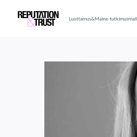
Skip
to
Luottamus&Maine-tutkimusmall
content