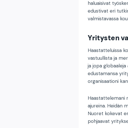
haluaisivat työske
edustivat eri tutk
valmistavassa kou
Yritysten v
Haastatteluissa ko
vastuullista ja me
ja jopa globaaleja 
edustamansa yrity
organisaationi kans
Haastattelemani n
ajureina. Heidän 
Nuoret kokevat eri
pohjaavat yrityks