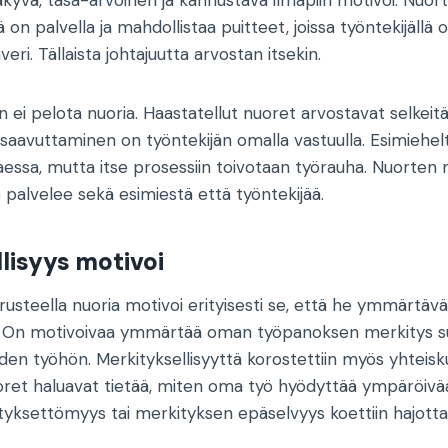
on palvella ja mahdollistaa puitteet, joissa työntekijällä on
veri. Tällaista johtajuutta arvostan itsekin.
ei pelota nuoria. Haastatellut nuoret arvostavat selkeitä 
 saavuttaminen on työntekijän omalla vastuulla. Esimiehel
taessa, mutta itse prosessiin toivotaan työrauha. Nuorten
 palvelee sekä esimiestä että työntekijää.
lisyys motivoi
usteella nuoria motivoi erityisesti se, että he ymmärtävä
ät. On motivoivaa ymmärtää oman työpanoksen merkitys s
uiden työhön. Merkityksellisyyttä korostettiin myös yhteisk
ret haluavat tietää, miten oma työ hyödyttää ympäröivä
ksettömyys tai merkityksen epäselvyys koettiin hajotta