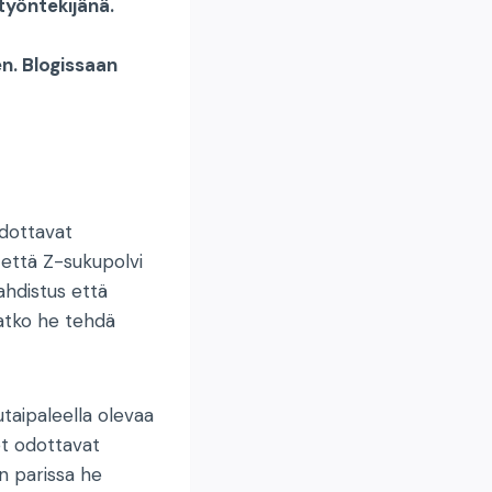
työntekijänä.
en. Blogissaan
odottavat
että Z-sukupolvi
ahdistus että
vatko he tehdä
taipaleella olevaa
et odottavat
en parissa he