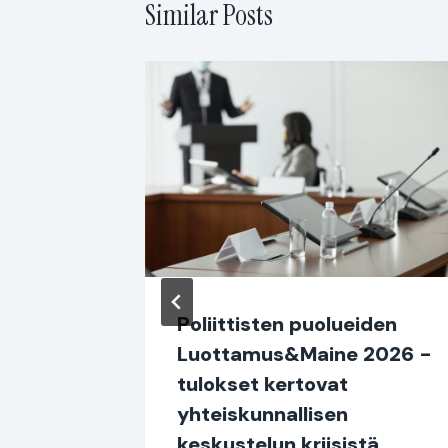
Similar Posts
-
Poliittisten puolueiden
 Miten
Luottamus&Maine 2026 -
tulokset kertovat
yhteiskunnallisen
keskustelun kriisistä