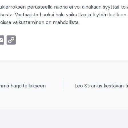
kierroksen perusteella nuoria ei voi ainakaan syyttää to
sta. Vastaajista huokui halu vaikuttaa ja löytää itselleen 
, joissa vaikuttaminen on mahdollista.
E
C
m
o
ai
p
l
y
I
Li
n
yhmä harjoitellakseen
Leo Stranius kestävän t
k