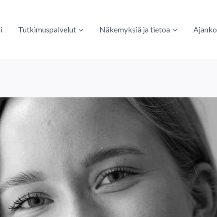
i
Tutkimuspalvelut
Näkemyksiä ja tietoa
Ajanko