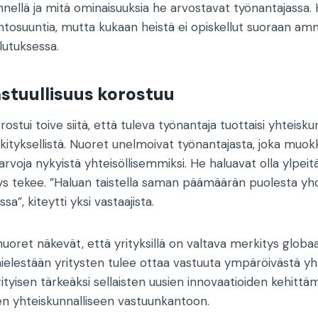
nnellä ja mitä ominaisuuksia he arvostavat työnantajassa.
intosuuntia, mutta kukaan heistä ei opiskellut suoraan am
lutuksessa.
astuullisuus korostuu
rostui toive siitä, että tuleva työnantaja tuottaisi yhteisku
rkityksellistä. Nuoret unelmoivat työnantajasta, joka muo
arvoja nykyistä yhteisöllisemmiksi. He haluavat olla ylpeitä
s tekee. ”Haluan taistella saman päämäärän puolesta yh
sa”, kiteytti yksi vastaajista.
uoret näkevät, että yrityksillä on valtava merkitys glob
mielestään yritysten tulee ottaa vastuuta ympäröivästä yh
tyisen tärkeäksi sellaisten uusien innovaatioiden kehittäm
en yhteiskunnalliseen vastuunkantoon.