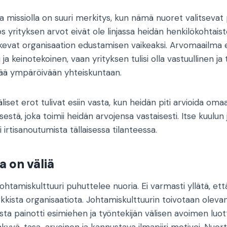
 ja missiolla on suuri merkitys, kun nämä nuoret valitsevat 
s yrityksen arvot eivät ole linjassa heidän henkilökohtais
kevat organisaation edustamisen vaikeaksi. Arvomaailma e
u ja keinotekoinen, vaan yrityksen tulisi olla vastuullinen ja
ää ympäröivään yhteiskuntaan.
liset erot tulivat esiin vasta, kun heidän piti arvioida om
sestä, joka toimii heidän arvojensa vastaisesti. Itse kuulun
i irtisanoutumista tällaisessa tilanteessa.
a on väliä
johtamiskulttuuri puhuttelee nuoria. Ei varmasti yllätä, et
kkista organisaatiota. Johtamiskulttuurin toivotaan olevan
jista painotti esimiehen ja työntekijän välisen avoimen l
kyvä, tasa-arvoinen ja kannustava ilmapiiri motivoi. Nuor