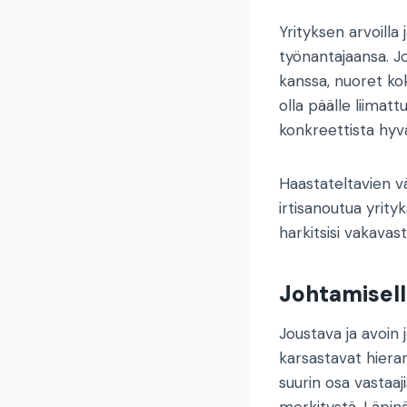
Yrityksen arvoilla
työnantajaansa. Jo
kanssa, nuoret ko
olla päälle liimatt
konkreettista hyv
Haastateltavien vä
irtisanoutua yrityk
harkitsisi vakavast
Johtamisell
Joustava ja avoin 
karsastavat hierar
suurin osa vastaa
merkitystä. Läpinä