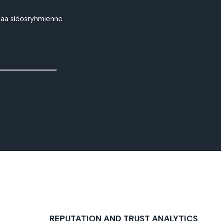
taa sidosryhmienne
REPUTATION AND TRUST ANALYTICS