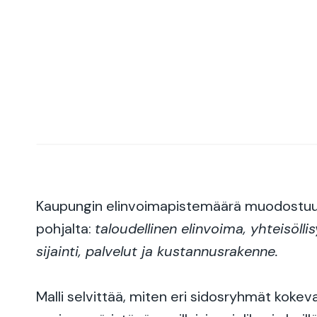
Kaupungin elinvoimapistemäärä muodostu
pohjalta:
taloudellinen elinvoima, yhteisölli
sijainti, palvelut ja kustannusrakenne.
Malli selvittää, miten eri sidosryhmät kokev