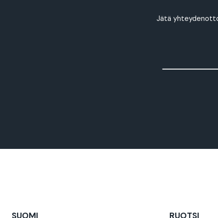
Jätä yhteydenotto
SUOMI
RUOTSI