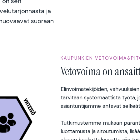
ä on sen
velutarjonnasta ja
 muovaavat suoraan
KAUPUNKIEN VETOVOIMA&PI
Vetovoima on ansait
Elinvoimatekijöiden, vahvuuksien
tarvitaan systemaattista työtä,
asiantuntijamme antavat selkeät 
Tutkimustemme mukaan parantunu
luottamusta ja sitoutumista, lis
alueen houkuttelevuutta niin työ