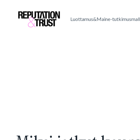
Skip
to
Luottamus&Maine-tutkimusmall
content