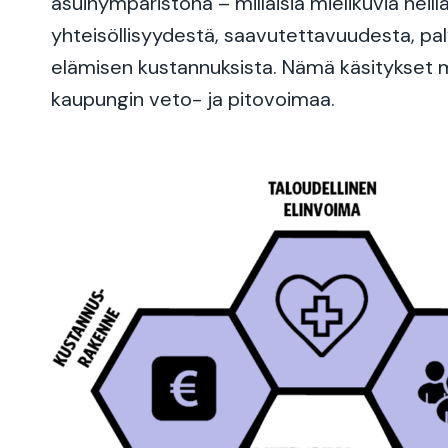
asuinympäristönä – millaisia mielikuvia heill
yhteisöllisyydestä, saavutettavuudesta, pal
elämisen kustannuksista. Nämä käsitykset
kaupungin veto- ja pitovoimaa.