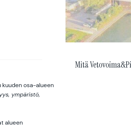
Mitä Vetovoima&Pi
u kuuden osa-alueen
syys, ympäristö,
at alueen