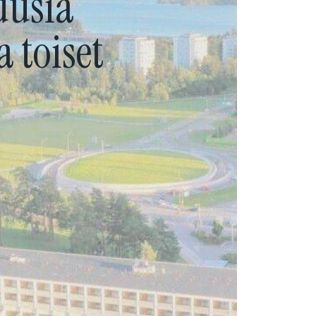
uusia
 toiset