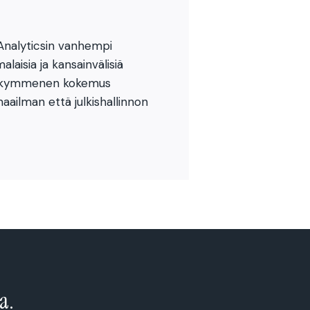
Analyticsin vanhempi
laisia ja kansainvälisiä
osikymmenen kokemus
aailman että julkishallinnon
a.