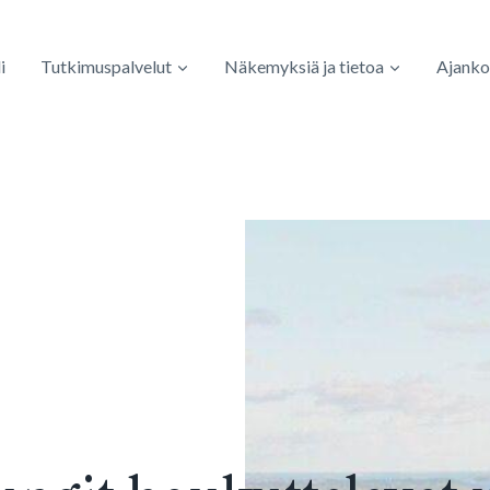
i
Tutkimuspalvelut
Näkemyksiä ja tietoa
Ajanko