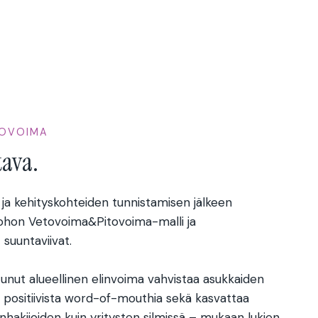
TOVOIMA
tava.
 ja kehityskohteiden tunnistamisen jälkeen
 johon Vetovoima&Pitovoima-malli ja
suuntaviivat.
t alueellinen elinvoima vahvistaa asukkaiden
ää positiivista word-of-mouthia sekä kasvattaa
nhakijoiden kuin yritysten silmissä – mukaan lukien