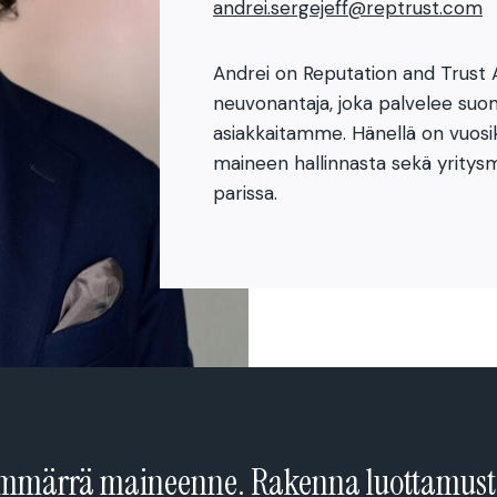
andrei.sergejeff@reptrust.com
Andrei on Reputation and Trust 
neuvonantaja, joka palvelee suoma
asiakkaitamme. Hänellä on vu
maineen hallinnasta sekä yritysm
parissa.
mmärrä maineenne. Rakenna luottamust