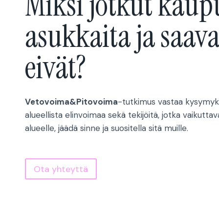
Miksi jotkut kaup
asukkaita ja saava
eivät?
Vetovoima&Pitovoima
-tutkimus vastaa kysymyk
alueellista elinvoimaa sekä tekijöitä, jotka vaikutt
alueelle, jäädä sinne ja suositella sitä muille.
Ota yhteyttä