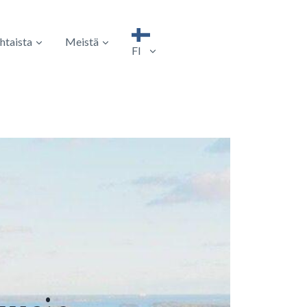
htaista
Meistä
FI