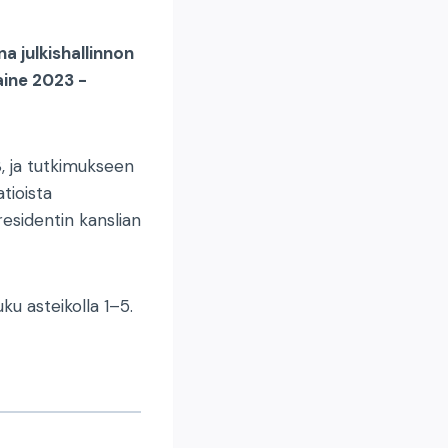
a julkishallinnon
ine 2023 -
3, ja tutkimukseen
tioista
residentin kanslian
ku asteikolla 1–5.