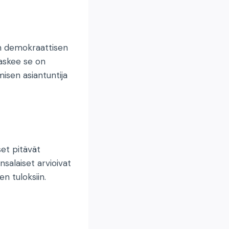
on demokraattisen
laskee se on
isen asiantuntija
et pitävät
salaiset arvioivat
n tuloksiin.