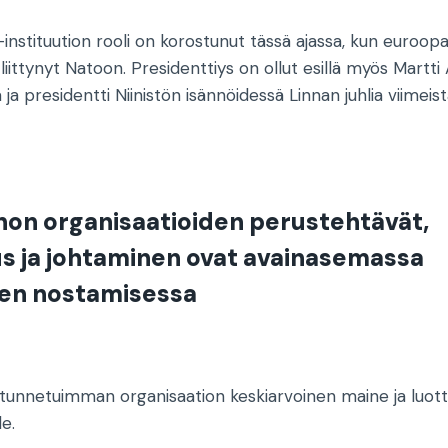
instituution rooli on korostunut tässä ajassa, kun euroopa
ittynyt Natoon. Presidenttiys on ollut esillä myös Martti
 presidentti Niinistön isännöidessä Linnan juhlia viimeist
nnon organisaatioiden perustehtävät,
us ja johtaminen ovat avainasemassa
en nostamisessa
5 tunnetuimman organisaation keskiarvoinen maine ja luo
le.