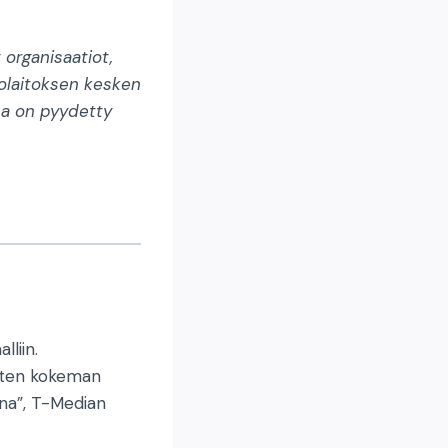
organisaatiot,
iolaitoksen kesken
sa on pyydetty
lliin.
aisten kokeman
ina”, T-Median