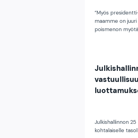
“Myös presidentti-
maamme on juuri li
poismenon myötä ja
Julkishalli
vastuullisu
luottamuks
Julkishallinnon 2
kohtalaiselle tasol