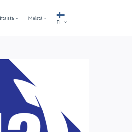
htaista
Meistä
FI