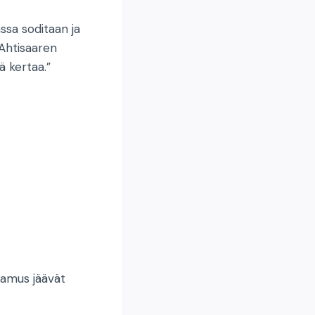
ssa soditaan ja
 Ahtisaaren
ä kertaa.”
ttamus jäävät