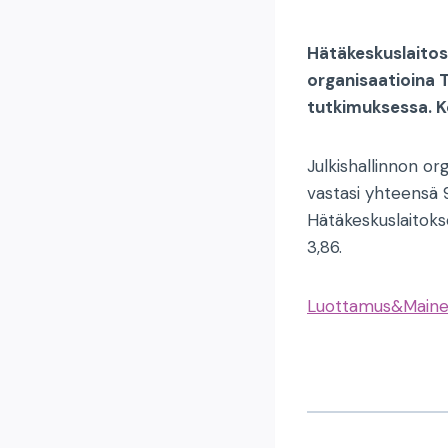
Hätäkeskuslaitos 
organisaatioina 
tutkimuksessa. Ko
Julkishallinnon o
vastasi yhteensä 9
Hätäkeskuslaitokse
3,86.
Luottamus&Maine-