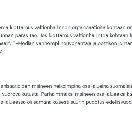
ema luottamus valtionhallinnon organisaatioita kohtaan 
kunnan paras tae. Jos luottamus valtionhallintoa kohtaan 
naali”, T-Median vanhempi neuvonantaja ja eettisen johtam
o.
rganisaatioiden maineen heikoimpina osa-alueina suomalais
a vuorovaikutusta. Parhaimmaksi maineen osa-alueeksi kan
sa-alueessa oli samanaikaisesti suurin pudotus edellisvuode