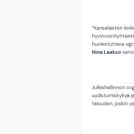
“Kansalaisten kok
hyvinvointiyhteis
huolestuttava sig
Nina Laakso
sano
Julkishallinnon o
uudistumiskykyä j
talouden, joskin o