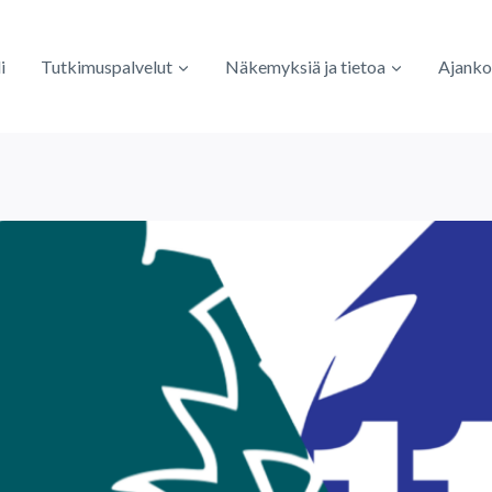
i
Tutkimuspalvelut
Näkemyksiä ja tietoa
Ajanko