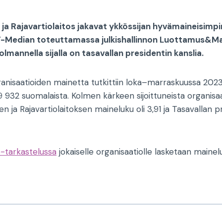
ja Rajavartiolaitos jakavat ykkössijan hyvämaineisimpin
T-Median toteuttamassa julkishallinnon Luottamus&Ma
lmannella sijalla on tasavallan presidentin kanslia.
rganisaatioiden mainetta tutkittiin loka–marraskuussa 202
 932 suomalaista. Kolmen kärkeen sijoittuneista organisaa
n ja Rajavartiolaitoksen maineluku oli 3,91 ja Tasavallan p
tarkastelussa
jokaiselle organisaatiolle lasketaan mainelu