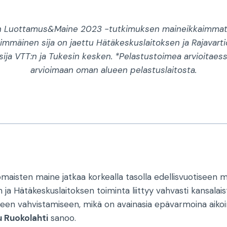
on Luottamus&Maine 2023 -tutkimuksen maineikkaimmat 
nsimmäinen sija on jaettu Hätäkeskuslaitoksen ja Rajavart
ija VTT:n ja Tukesin kesken. *Pelastustoimea arvioitaes
arvioimaan oman alueen pelastuslaitosta.
omaisten maine jatkaa korkealla tasolla edellisvuotiseen ma
n ja Hätäkeskuslaitoksen toiminta liittyy vahvasti kansal
teen vahvistamiseen, mikä on avainasia epävarmoina aiko
u Ruokolahti
sanoo.