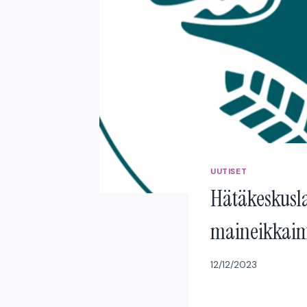
UUTISET
Hätäkeskuslai
maineikkaim
12/12/2023