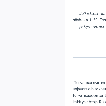
Julkishallinn
sijaluvut 1–10. E
ja kymmenes s
“Turvallisuusviran
Rajavartiolaitokse
turvallisuudentun
kehitysjohtaja
Rik