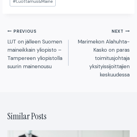
#
Luottamus&Maine
e
er
e
l
y
Tags:
b
dI
Li
o
n
n
Artikkelien
PREVIOUS
NEXT
o
k
LUT on jälleen Suomen
Marimekon Alahuhta-
k
selaus
maineikkain yliopisto –
Kasko on paras
Tampereen yliopistolla
toimitusjohtaja
suurin mainenousu
yksityissijoittajien
keskuudessa
Similar Posts