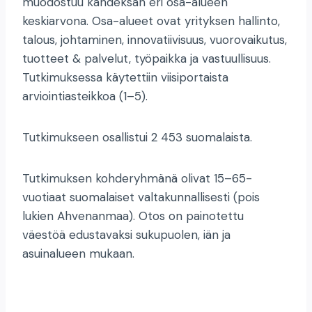
muodostuu kahdeksan eri osa-alueen
keskiarvona. Osa-alueet ovat yrityksen hallinto,
talous, johtaminen, innovatiivisuus, vuorovaikutus,
tuotteet & palvelut, työpaikka ja vastuullisuus.
Tutkimuksessa käytettiin viisiportaista
arviointiasteikkoa (1–5).
Tutkimukseen osallistui 2 453 suomalaista.
Tutkimuksen kohderyhmänä olivat 15–65-
vuotiaat suomalaiset valtakunnallisesti (pois
lukien Ahvenanmaa). Otos on painotettu
väestöä edustavaksi sukupuolen, iän ja
asuinalueen mukaan.