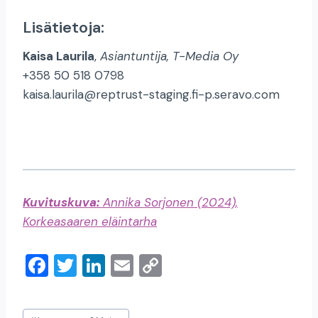
Lisätietoja:
Kaisa Laurila
,
Asiantuntija, T-Media Oy
+358 50 518 0798
kaisa.laurila@reptrust-staging.fi-p.seravo.com
Kuvituskuva:
Annika Sorjonen (2024),
Korkeasaaren eläintarha
F
T
Li
E
C
a
wi
n
m
o
c
tt
k
ai
p
Post