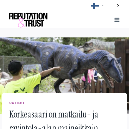
Skip
FI
to
content
UUTISET
Korkeasaari on matkailu- ja
ravintola-alan maineikkain