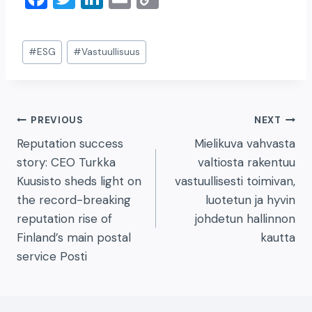
a
wi
n
m
o
c
tt
k
ai
p
Post
#
ESG
#
Vastuullisuus
e
er
e
l
y
Tags:
b
dI
Li
o
n
n
Artikkelien
PREVIOUS
NEXT
o
k
Reputation success
Mielikuva vahvasta
k
selaus
story: CEO Turkka
valtiosta rakentuu
Kuusisto sheds light on
vastuullisesti toimivan,
the record-breaking
luotetun ja hyvin
reputation rise of
johdetun hallinnon
Finland’s main postal
kautta
service Posti