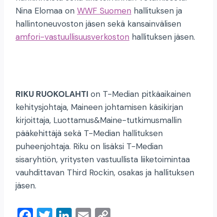
Nina Elomaa on
WWF Suomen
hallituksen ja
hallintoneuvoston jäsen sekä kansainvälisen
amfori-vastuullisuusverkoston
hallituksen jäsen.
RIKU RUOKOLAHTI
on T-Median pitkäaikainen
kehitysjohtaja, Maineen johtamisen käsikirjan
kirjoittaja, Luottamus&Maine-tutkimusmallin
pääkehittäjä sekä T-Median hallituksen
puheenjohtaja. Riku on lisäksi T-Median
sisaryhtiön, yritysten vastuullista liiketoimintaa
vauhdittavan Third Rockin, osakas ja hallituksen
jäsen.
F
T
Li
E
C