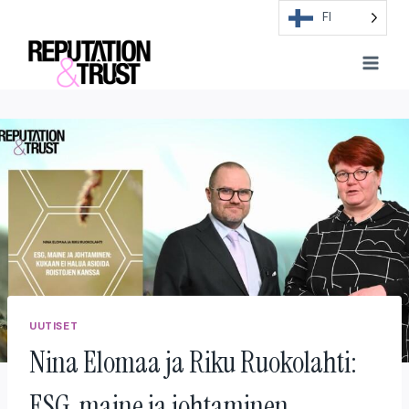
Skip
FI
to
content
UUTISET
Nina Elomaa ja Riku Ruokolahti:
ESG, maine ja johtaminen