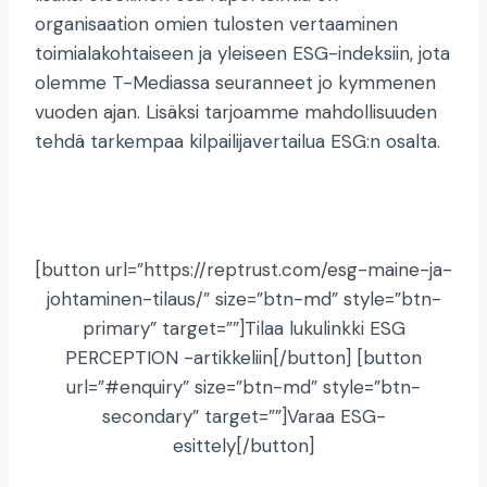
organisaation omien tulosten vertaaminen
toimialakohtaiseen ja yleiseen ESG-indeksiin, jota
olemme T-Mediassa seuranneet jo kymmenen
vuoden ajan. Lisäksi tarjoamme mahdollisuuden
tehdä tarkempaa kilpailijavertailua ESG:n osalta.
[button url=”https://reptrust.com/esg-maine-ja-
johtaminen-tilaus/” size=”btn-md” style=”btn-
primary” target=””]Tilaa lukulinkki
ESG
PERCEPTION -artikkeliin
[/button] [button
url=”#enquiry” size=”btn-md” style=”btn-
secondary” target=””]Varaa ESG-
esittely[/button]