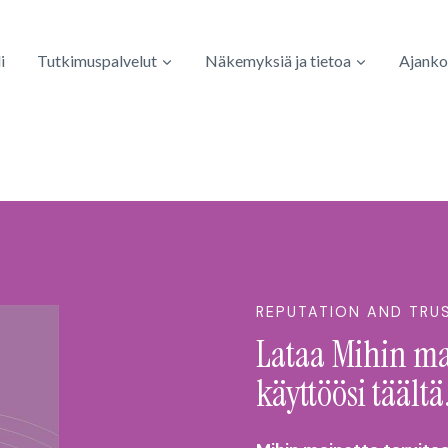
i
Tutkimuspalvelut
Näkemyksiä ja tietoa
Ajanko
REPUTATION AND TRU
Lataa Mihin mai
käyttöösi täältä