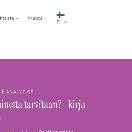
htaista
Meistä
FI
ST ANALYTICS
netta tarvitaan? -kirja
.