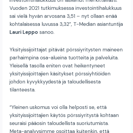
Vuoden 2021 tutkimuksessa investointihalukkuus
sai vielä hyvän arvosana 3,51 – nyt ollaan enää
kohtalaisessa luvussa 3,32”, T-Median asiantuntija
Lauri Leppo
sanoo.
Yksityissijoittajat pitävät pörssiyritysten maineen
parhaimpina osa-alueina tuotteita ja palveluita.
Yleisellä tasolla eniten ovat heikentyneet
yksityissijoittajien käsitykset pörssiyhtiöiden
johdon kyvykkyydestä ja taloudellisesta
tilanteesta.
“Yleinen uskomus voi olla helposti se, että
yksityissijoittajien käytös pörssiyritystä kohtaan
seuraisi pääosin taloudellista suoriutumista.
Meta-analyysimme osoittaa kuitenkin, että