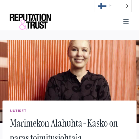
Skip
FI
to
content
UUTISET
Marimekon Alahuhta-Kasko on
paras toimitusjohtaja