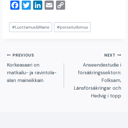
F
T
Li
E
C
a
wi
n
m
o
c
tt
k
ai
p
Post
#
Luottamus&Maine
#
pörssitutkimus
e
er
e
l
y
Tags:
b
dI
Li
o
n
n
Artikkelien
PREVIOUS
NEXT
o
k
Korkeasaari on
Anseendestudie i
k
selaus
matkailu- ja ravintola-
försäkringssektorn:
alan maineikkain
Folksam,
Länsförsäkringar och
Hedvig i topp