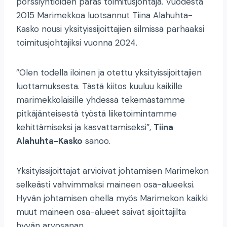
pörssiyhtiöiden paras toimitusjohtaja. Vuodesta
2015 Marimekkoa luotsannut Tiina Alahuhta-
Kasko nousi yksityissijoittajien silmissä parhaaksi
toimitusjohtajiksi vuonna 2024.
”Olen todella iloinen ja otettu yksityissijoittajien
luottamuksesta. Tästä kiitos kuuluu kaikille
marimekkolaisille yhdessä tekemästämme
pitkäjänteisestä työstä liiketoimintamme
kehittämiseksi ja kasvattamiseksi”,
Tiina
Alahuhta-Kasko
sanoo.
Yksityissijoittajat arvioivat johtamisen Marimekon
selkeästi vahvimmaksi maineen osa-alueeksi.
Hyvän johtamisen ohella myös Marimekon kaikki
muut maineen osa-alueet saivat sijoittajilta
hyvän arvosanan.