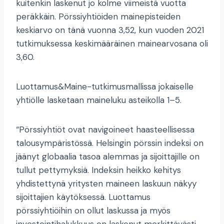
kuitenkin laskenut jo kolme viimeistä vuotta
peräkkäin. Pörssiyhtiöiden mainepisteiden
keskiarvo on tänä vuonna 3,52, kun vuoden 2021
tutkimuksessa keskimääräinen mainearvosana oli
3,60.
Luottamus&Maine-tutkimusmallissa jokaiselle
yhtiölle lasketaan maineluku asteikolla 1–5.
“Pörssiyhtiöt ovat navigoineet haasteellisessa
talousympäristössä. Helsingin pörssin indeksi on
jäänyt globaalia tasoa alemmas ja sijoittajille on
tullut pettymyksiä. Indeksin heikko kehitys
yhdistettynä yritysten maineen laskuun näkyy
sijoittajien käytöksessä. Luottamus
pörssiyhtiöihin on ollut laskussa ja myös
investointihalukkuus on laskenut merkittävästi.