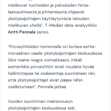
mielikuvat tuotteiden ja palveluiden hinta-
laatusuhteesta ja johtamisesta ohjaavat
yksityissijoittajien käyttäytymistä talouden
mielikuvan ohella”, T-Median data-analyytikko
Antti Pennala
sanoo.
“Pörssiyhtiöiden toiminnalle on korkea eettis-
moraalinen vaade yksityissijoittajien keskuudessa.
Siksi maine reagoi voimakkaasti, mikäli
esimerkiksi pörssiyhtiöt eivät noudata hyvää
hallintotapaa tai osakeanteja suunnataan niin,
että yksityissijoittajat eivät pääse niihin
osallistumaan”, Pennala jatkaa.
Vuoden suurimman mainenousun
yksityissijoittajien keskuudessa teki