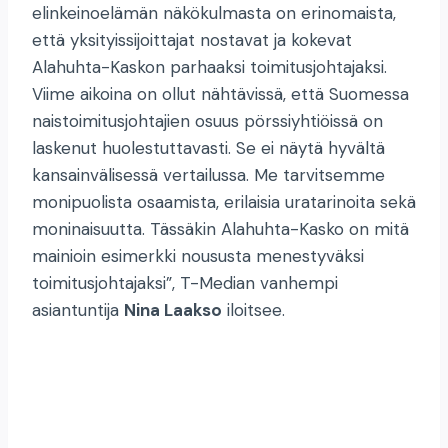
elinkeinoelämän näkökulmasta on erinomaista,
että yksityissijoittajat nostavat ja kokevat
Alahuhta-Kaskon parhaaksi toimitusjohtajaksi.
Viime aikoina on ollut nähtävissä, että Suomessa
naistoimitusjohtajien osuus pörssiyhtiöissä on
laskenut huolestuttavasti. Se ei näytä hyvältä
kansainvälisessä vertailussa. Me tarvitsemme
monipuolista osaamista, erilaisia uratarinoita sekä
moninaisuutta. Tässäkin Alahuhta-Kasko on mitä
mainioin esimerkki noususta menestyväksi
toimitusjohtajaksi”, T-Median vanhempi
asiantuntija
Nina Laakso
iloitsee.