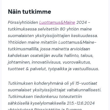
Näin tutkimme
Pörssiyhtiöiden
Luottamus&Maine
2024 -
tutkimuksessa selvitettiin 80 yhtiön maine
suomalaisten yksityissijoittajien keskuudessa.
Yhtiöiden maine mitattiin Luottamus&Maine-
tutkimusmallilla, jossa mainetta arvioidaan
kahdeksan osatekijän avulla: hallinto, talous,
johtaminen, innovatiivisuus, vuorovaikutus,
tuotteet & palvelut, työpaikka ja vastuullisuus.
Tutkimuksen kohderyhmänä oli yli 15-vuotiaat
suomalaiset yksityissijoittajat valtakunnallisesti.
Tutkimuksen tiedonkeruu toteutettiin
sähköisellä kyselylomakkeella 21.5.-12.6.2024
yhteistyössä Pörssisäätiön ja Suomen