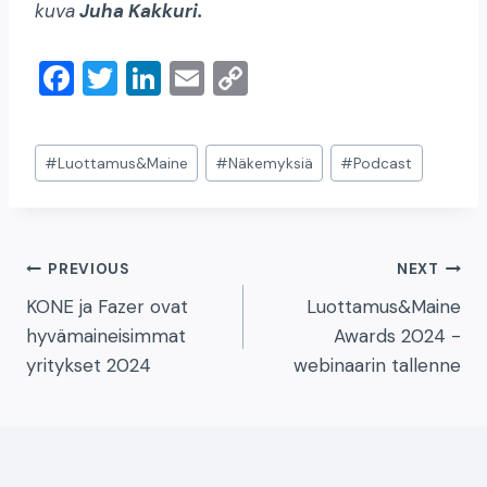
kuva
Juha Kakkuri.
F
T
Li
E
C
a
wi
n
m
o
c
tt
k
ai
p
Post
#
Luottamus&Maine
#
Näkemyksiä
#
Podcast
e
er
e
l
y
Tags:
b
dI
Li
o
n
n
Artikkelien
PREVIOUS
NEXT
o
k
KONE ja Fazer ovat
Luottamus&Maine
k
selaus
hyvämaineisimmat
Awards 2024 -
yritykset 2024
webinaarin tallenne