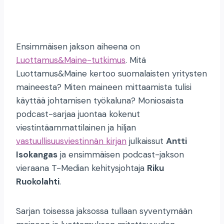
Ensimmäisen jakson aiheena on
Luottamus&Maine-tutkimus
. Mitä
Luottamus&Maine kertoo suomalaisten yritysten
maineesta? Miten maineen mittaamista tulisi
käyttää johtamisen työkaluna? Moniosaista
podcast-sarjaa juontaa kokenut
viestintäammattilainen ja hiljan
vastuullisuusviestinnän kirjan
julkaissut
Antti
Isokangas
ja ensimmäisen podcast-jakson
vieraana T-Median kehitysjohtaja
Riku
Ruokolahti
.
Sarjan toisessa jaksossa tullaan syventymään