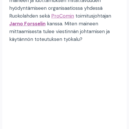
maineen ja luottamuksen mitattavuuden
hyödyntämiseen organisaatiossa yhdessä
Ruokolahden sekä
ProComin
toimitusjohtajan
Jarno Forsselin
kanssa. Miten maineen
mittaamisesta tulee viestinnän johtamisen ja
käytännön toteutuksen työkalu?