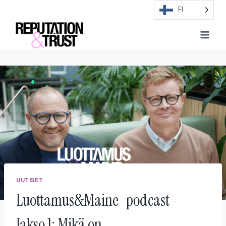
Skip
FI
to
content
UUTISET
Luottamus&Maine-podcast –
Jakso 1: Mikä on