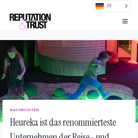
Direkt
DE
zum
Inhalt
NACHRICHTEN
Heureka ist das renommierteste
Unternehmen der Reise- und