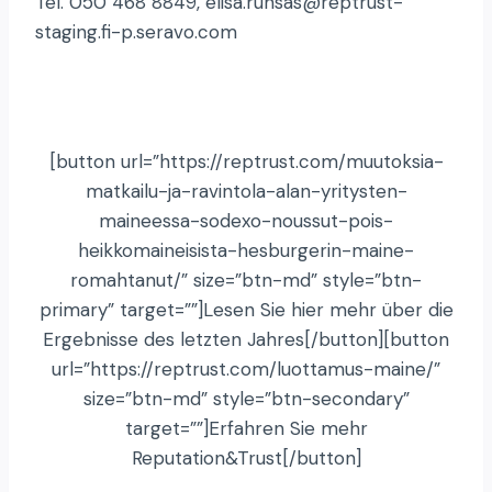
Tel. 050 468 8849, elisa.runsas@reptrust-
staging.fi-p.seravo.com
[button url=”https://reptrust.com/muutoksia-
matkailu-ja-ravintola-alan-yritysten-
maineessa-sodexo-noussut-pois-
heikkomaineisista-hesburgerin-maine-
romahtanut/” size=”btn-md” style=”btn-
primary” target=””]Lesen Sie hier mehr über die
Ergebnisse des letzten Jahres[/button][button
url=”https://reptrust.com/luottamus-maine/”
size=”btn-md” style=”btn-secondary”
target=””]Erfahren Sie mehr
Reputation&Trust[/button]