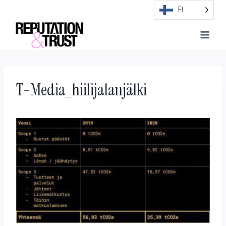
Skip
FI
to
content
T-Media_hiilijalanjälki