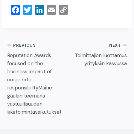
F
T
Li
E
C
a
wi
n
m
o
c
tt
k
ai
p
e
er
e
l
y
Artikkelien
b
dI
Li
PREVIOUS
NEXT
o
n
n
Reputation Awards
Toimittajien luottamus
selaus
focused on the
yrityksiin kasvussa
o
k
business impact of
k
corporate
responsibilityMaine-
gaalan teemana
vastuullisuuden
liiketoimintavaikutukset