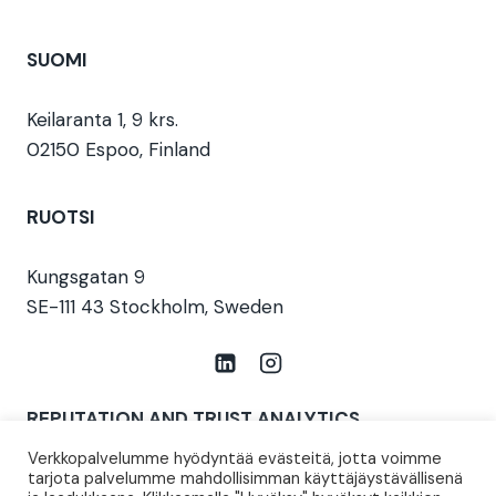
SUOMI
Keilaranta 1, 9 krs.
02150 Espoo, Finland
RUOTSI
Kungsgatan 9
SE-111 43 Stockholm, Sweden
REPUTATION AND TRUST ANALYTICS
Verkkopalvelumme hyödyntää evästeitä, jotta voimme
Aiemmin T-Media (perustettu 1997)
tarjota palvelumme mahdollisimman käyttäjäystävällisenä