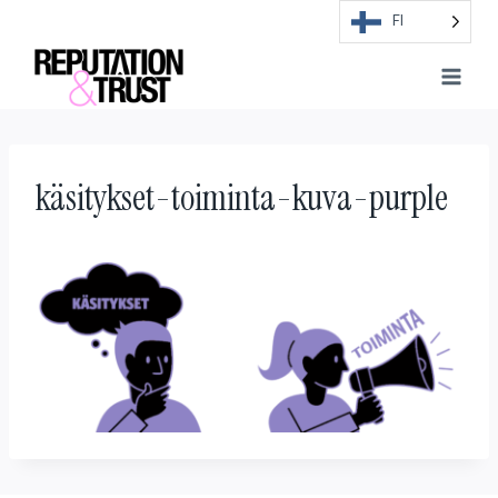
Skip
FI
to
content
käsitykset-toiminta-kuva-purple