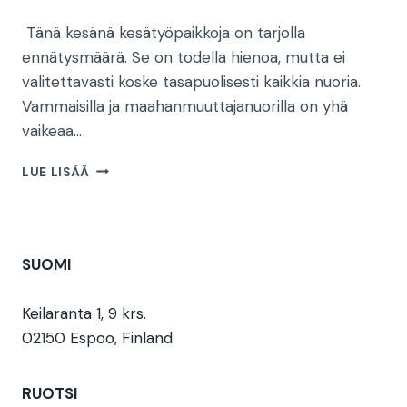
Tänä kesänä kesätyöpaikkoja on tarjolla
ennätysmäärä. Se on todella hienoa, mutta ei
valitettavasti koske tasapuolisesti kaikkia nuoria.
Vammaisilla ja maahanmuuttajanuorilla on yhä
vaikeaa…
PALKKAATKO
LUE LISÄÄ
ROHKEASTI
OSAAMISTA
VAI
TYYDYTKÖ
SUOMI
VAIN
HYVÄÄN
TYYPPIIN?
Keilaranta 1, 9 krs.
02150 Espoo, Finland
RUOTSI