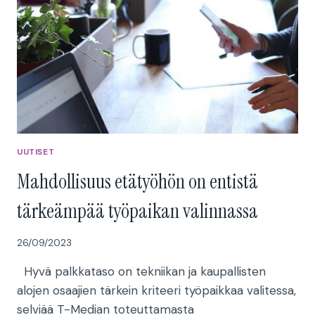
HOUKUTTELEVAT
TÖIHIN
–
YLEISESTI
ALA
KÄRSII
HEIKOSTA
TYÖNANTAJAMAINEESTA
UUTISET
Mahdollisuus etätyöhön on entistä
tärkeämpää työpaikan valinnassa
26/09/2023
Hyvä palkkataso on tekniikan ja kaupallisten
alojen osaajien tärkein kriteeri työpaikkaa valitessa,
selviää T-Median toteuttamasta