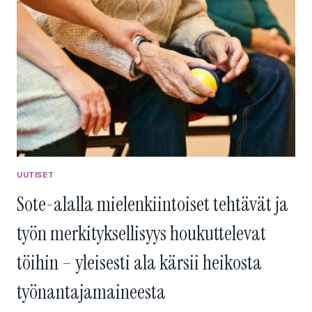
SEKAVASSA
AJANHETKESSÄ
KORKEASTI
KOULUTETTU
IHMINEN
HALUAA
KILPAILUKYKYISTÄ
PALKKATASOA,
HYVIÄ
ETÄTYÖMAHDOLLISUUKSIA
JA
TYÖSUHTEEN
UUTISET
JATKUVUUTTA”
Sote-alalla mielenkiintoiset tehtävät ja
työn merkityksellisyys houkuttelevat
töihin – yleisesti ala kärsii heikosta
työnantajamaineesta