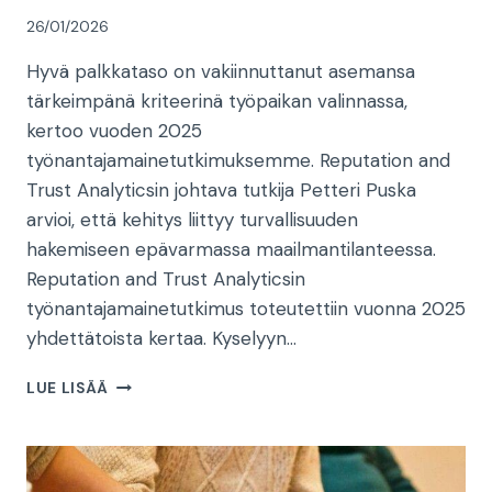
26/01/2026
Hyvä palkkataso on vakiinnuttanut asemansa
tärkeimpänä kriteerinä työpaikan valinnassa,
kertoo vuoden 2025
työnantajamainetutkimuksemme. Reputation and
Trust Analyticsin johtava tutkija Petteri Puska
arvioi, että kehitys liittyy turvallisuuden
hakemiseen epävarmassa maailmantilanteessa.
Reputation and Trust Analyticsin
työnantajamainetutkimus toteutettiin vuonna 2025
yhdettätoista kertaa. Kyselyyn…
JOHTAVA
LUE LISÄÄ
TUTKIJA
PETTERI
PUSKA:
”TÄSSÄ