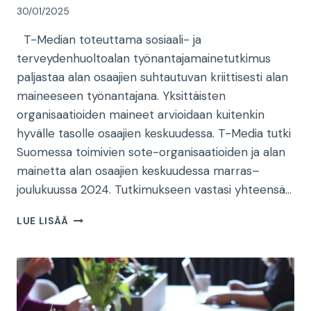
30/01/2025
T-Median toteuttama sosiaali- ja
terveydenhuoltoalan työnantajamainetutkimus
paljastaa alan osaajien suhtautuvan kriittisesti alan
maineeseen työnantajana. Yksittäisten
organisaatioiden maineet arvioidaan kuitenkin
hyvälle tasolle osaajien keskuudessa. T-Media tutki
Suomessa toimivien sote-organisaatioiden ja alan
mainetta alan osaajien keskuudessa marras–
joulukuussa 2024. Tutkimukseen vastasi yhteensä…
SOTE-
LUE LISÄÄ
ALALLA
MIELENKIINTOISET
TEHTÄVÄT
JA
TYÖN
MERKITYKSELLISYYS