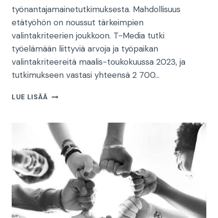
työnantajamainetutkimuksesta. Mahdollisuus
etätyöhön on noussut tärkeimpien
valintakriteerien joukkoon. T-Media tutki
työelämään liittyviä arvoja ja työpaikan
valintakriteereitä maalis-toukokuussa 2023, ja
tutkimukseen vastasi yhteensä 2 700…
MAHDOLLISUUS
LUE LISÄÄ
ETÄTYÖHÖN
ON
ENTISTÄ
TÄRKEÄMPÄÄ
TYÖPAIKAN
VALINNASSA