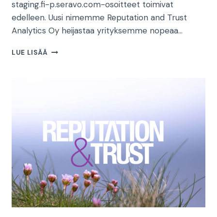
staging.fi-p.seravo.com-osoitteet toimivat
edelleen. Uusi nimemme Reputation and Trust
Analytics Oy heijastaa yrityksemme nopeaa…
REPUTATION
LUE LISÄÄ
AND
TRUST
ANALYTICSIN
UUDET
SÄHKÖPOSTIOSOITTEET