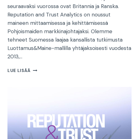
seuraavaksi vuorossa ovat Britannia ja Ranska.
Reputation and Trust Analytics on noussut
maineen mittaamisessa ja kehittämisessä
Pohjoismaiden markkinajohtajaksi. Olemme
tehneet Suomessa laajaa kansallista tutkimusta
Luottamus&Maine-mallilla yhtäjaksoisesti vuodesta
2013,…
KANSAINVÄLISTYMISEMME
LUE LISÄÄ
JATKUU
–
SEURAAVAKSI
VUOROSSA
BRITANNIA
JA
RANSKA