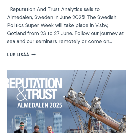
Reputation And Trust Analytics sails to
Almedalen, Sweden in June 2025! The Swedish
Politics Super Week will take place in Visby,
Gotland from 23 to 27 June. Follow our journey at
sea and our seminars remotely or come on…
SET
LUE LISÄÄ
COURSE
FOR
ALMEDALEN!
REPUTATION
AND
TRUST
ANALYTICS
SAILS
TO
VISBY