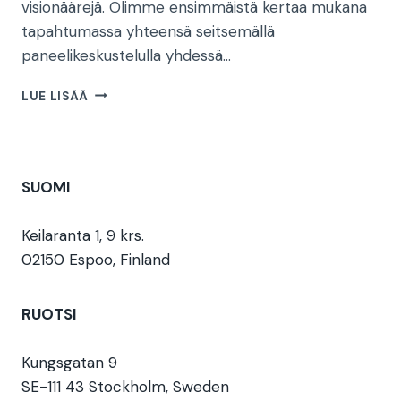
visionäärejä. Olimme ensimmäistä kertaa mukana
tapahtumassa yhteensä seitsemällä
paneelikeskustelulla yhdessä…
KURSSI
LUE LISÄÄ
KOHTI
ALMEDALEN-
VIIKKOA!
REPUTATION
SUOMI
AND
TRUST
ANALYTICS
Keilaranta 1, 9 krs.
SEILASI
02150 Espoo, Finland
VISBYHYN
RUOTSI
Kungsgatan 9
SE-111 43 Stockholm, Sweden