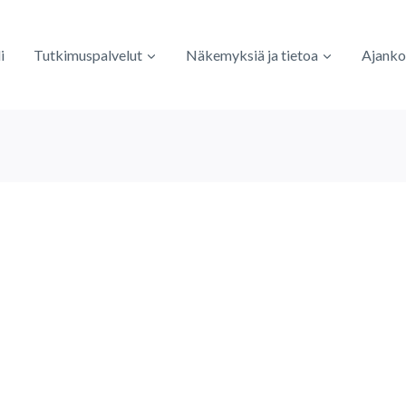
i
Tutkimuspalvelut
Näkemyksiä ja tietoa
Ajanko