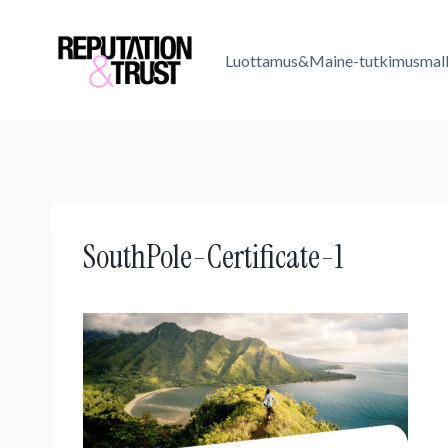
Skip
to
Luottamus&Maine-tutkimusmall
content
SouthPole-Certificate-1