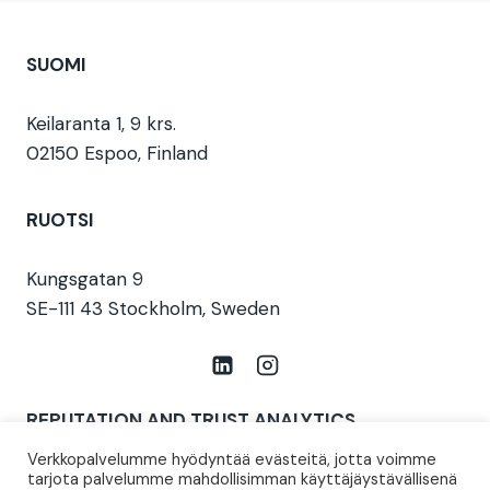
SUOMI
Keilaranta 1, 9 krs.
02150 Espoo, Finland
RUOTSI
Kungsgatan 9
SE-111 43 Stockholm, Sweden
REPUTATION AND TRUST ANALYTICS
Verkkopalvelumme hyödyntää evästeitä, jotta voimme
Aiemmin T-Media (perustettu 1997)
tarjota palvelumme mahdollisimman käyttäjäystävällisenä