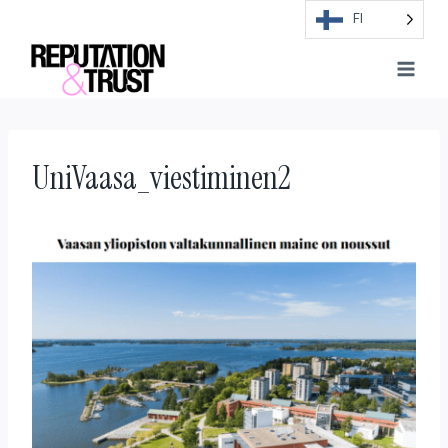
Skip
FI
to
content
UniVaasa_viestiminen2