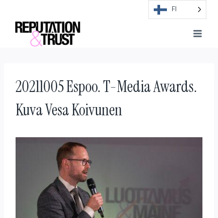
Skip
FI
to
content
20211005 Espoo. T-Media Awards.
Kuva Vesa Koivunen