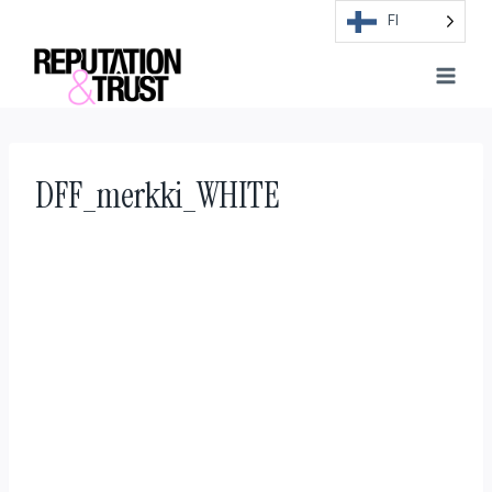
Skip
FI
to
content
DFF_merkki_WHITE