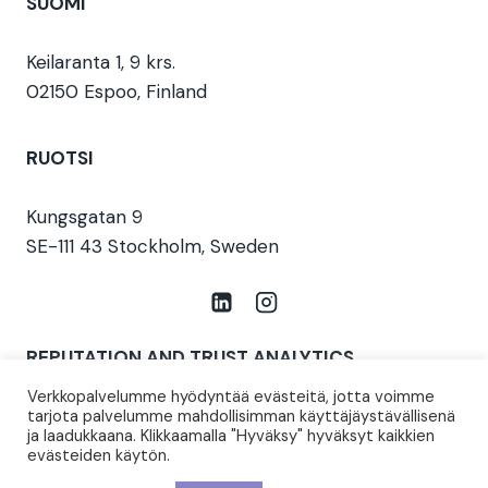
SUOMI
Keilaranta 1, 9 krs.
02150 Espoo, Finland
RUOTSI
Kungsgatan 9
SE-111 43 Stockholm, Sweden
REPUTATION AND TRUST ANALYTICS
Verkkopalvelumme hyödyntää evästeitä, jotta voimme
Aiemmin T-Media (perustettu 1997)
tarjota palvelumme mahdollisimman käyttäjäystävällisenä
ja laadukkaana. Klikkaamalla "Hyväksy" hyväksyt kaikkien
info@reptrust.com
evästeiden käytön.