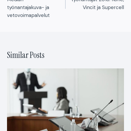
o
k
työnantajakuva- ja
Vincit ja Supercell
k
vetovoimapalvelut
Similar Posts