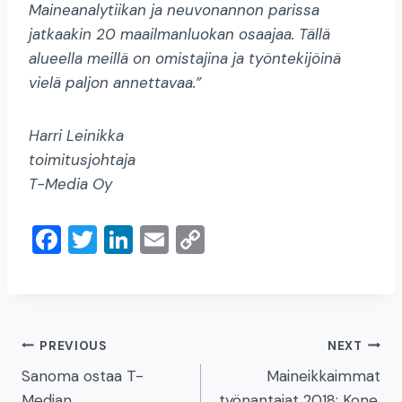
Maineanalytiikan ja neuvonannon parissa
jatkaakin 20 maailmanluokan osaajaa. Tällä
alueella meillä on omistajina ja työntekijöinä
vielä paljon annettavaa.”
Harri Leinikka
toimitusjohtaja
T-Media Oy
F
T
Li
E
C
a
wi
n
m
o
c
tt
k
ai
p
e
er
e
l
y
Artikkelien
b
dI
Li
PREVIOUS
NEXT
o
n
n
Sanoma ostaa T-
Maineikkaimmat
selaus
Median
työnantajat 2018: Kone,