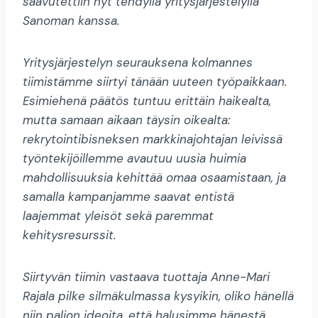
saavutettiin nyt tehdyllä yritysjärjestelyllä
Sanoman kanssa.
Yritysjärjestelyn seurauksena kolmannes
tiimistämme siirtyi tänään uuteen työpaikkaan.
Esimiehenä päätös tuntuu erittäin haikealta,
mutta samaan aikaan täysin oikealta:
rekrytointibisneksen markkinajohtajan leivissä
työntekijöillemme avautuu uusia huimia
mahdollisuuksia kehittää omaa osaamistaan, ja
samalla kampanjamme saavat entistä
laajemmat yleisöt sekä paremmat
kehitysresurssit.
Siirtyvän tiimin vastaava tuottaja Anne-Mari
Rajala pilke silmäkulmassa kysyikin, oliko hänellä
niin paljon ideoita, että halusimme hänestä