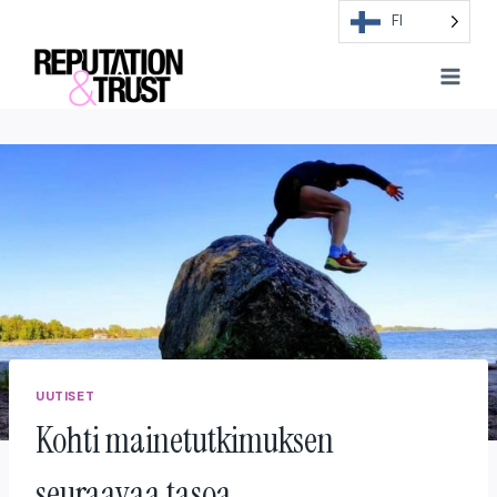
Skip
FI
to
content
UUTISET
Kohti mainetutkimuksen
seuraavaa tasoa