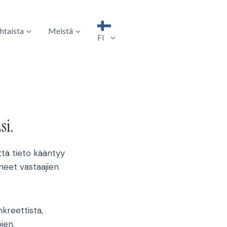
htaista
Meistä
FI
si.
ttä tieto kääntyy
aneet vastaajien
kreettista,
jen.