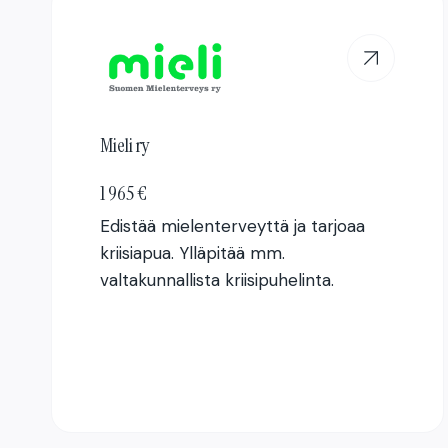
Mieli ry
1 965 €
Edistää mielenterveyttä ja tarjoaa
kriisiapua. Ylläpitää mm.
valtakunnallista kriisipuhelinta.