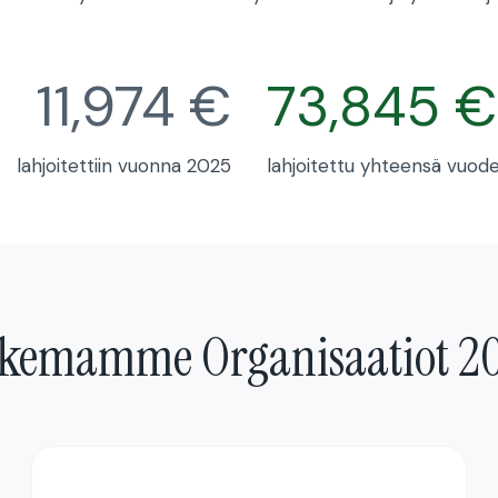
7
11,974 €
73,845 €
3
8
lahjoitettiin vuonna 2025
4
lahjoitettu yhteensä vuod
5
€
kemamme Organisaatiot 2