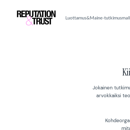
Skip
to
Luottamus&Maine-tutkimusmall
content
Ki
Jokainen tutkimu
arvokkaiksi teo
Kohdeorgan
mit