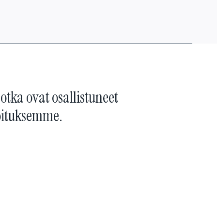
jotka ovat osallistuneet
joituksemme.