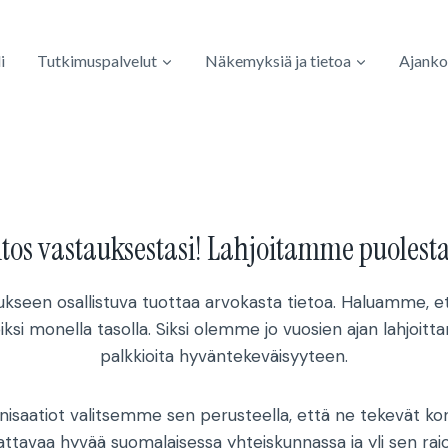
i
Tutkimuspalvelut
Näkemyksiä ja tietoa
Ajanko
itos vastauksestasi! Lahjoitamme puolesta
kseen osallistuva tuottaa arvokasta tietoa. Haluamme, e
iksi monella tasolla. Siksi olemme jo vuosien ajan lahjoitt
palkkioita hyväntekeväisyyteen.
isaatiot valitsemme sen perusteella, että ne tekevät kon
attavaa hyvää suomalaisessa yhteiskunnassa ja yli sen rajo