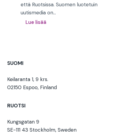
m
että Ruotsissa. Suomen luotetuin
n
e
uutismedia on…
L
n
U
Lue lisää
u
k
u
o
r
t
t
i
i
t
s
s
a
i
m
SUOMI
m
d
e
u
e
d
Keilaranta 1, 9 krs.
s
t
i
02150 Espoo, Finland
&
s
o
M
a
i
a
RUOTSI
m
d
i
h
e
n
Kungsgatan 9
ä
n
e
SE-111 43 Stockholm, Sweden
l