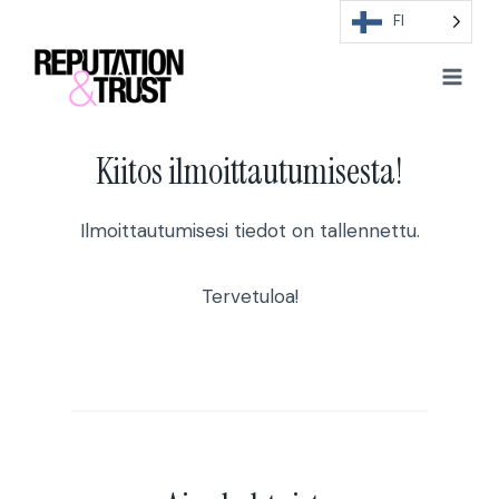
Skip
FI
to
content
Kiitos ilmoittautumisesta!
Ilmoittautumisesi tiedot on tallennettu.
Tervetuloa!