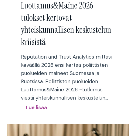
i
Luottamus&Maine 2026 -
e
tulokset kertovat
r
s
yhteiskunnallisen keskustelun
a
kriisistä
n
s
Reputation and Trust Analytics mittasi
e
keväällä 2026 ensi kertaa poliittisten
e
puolueiden maineet Suomessa ja
n
Ruotsissa. Poliittisten puolueiden
d
Luottamus&Maine 2026 -tutkimus
e
viestii yhteiskunnallisen keskustelun…
o
P
Lue lisää
c
o
h
l
f
i
ö