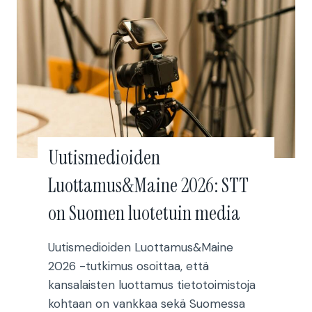
i
r
t
t
t
r
i
o
s
e
t
n
e
d
n
e
Uutismedioiden
p
v
u
Luottamus&Maine 2026: STT
i
o
t
on Suomen luotetuin media
l
t
u
n
Uutismedioiden Luottamus&Maine
e
a
2026 -tutkimus osoittaa, että
i
r
kansalaisten luottamus tietotoimistoja
d
o
kohtaan on vankkaa sekä Suomessa
e