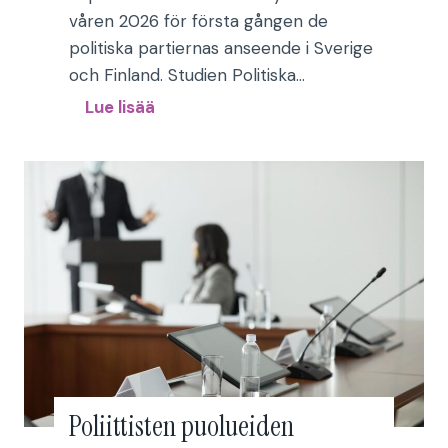
våren 2026 för första gången de
politiska partiernas anseende i Sverige
och Finland. Studien Politiska…
P
Lue lisää
o
l
i
t
i
s
k
a
p
a
r
Poliittisten puolueiden
t