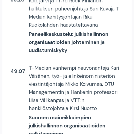
Koipijärvi ja Third Rock Finlandin
hallituksen puheenjohtaja Sari Kuvaja T-
Median kehitysjohtajan Riku
Ruokolahden haastateltavana
Paneelikeskustelu: julkishallinnon
organisaatioiden johtaminen ja
uudistumiskyky
T-Median vanhempi neuvonantaja Kari
49:07
Väisänen, työ- ja elinkeinoministeriön
viestintäjohtaja Mikko Koivumaa, DTU
Managementin ja Hankenin professori
Liisa Välikangas ja VTT:n
henkilöstöjohtaja Kirsi Nuotto
Suomen maineikkaimpien
julkishallinnon organisaatioiden
palkitseminen