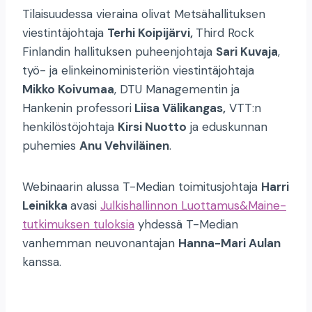
Tilaisuudessa vieraina olivat Metsähallituksen
viestintäjohtaja
Terhi Koipijärvi,
Third Rock
Finlandin hallituksen puheenjohtaja
Sari Kuvaja
,
työ- ja elinkeinoministeriön viestintäjohtaja
Mikko Koivumaa
, DTU Managementin ja
Hankenin professori
Liisa Välikangas,
VTT:n
henkilöstöjohtaja
Kirsi Nuotto
ja eduskunnan
puhemies
Anu Vehviläinen
.
Webinaarin alussa T-Median toimitusjohtaja
Harri
Leinikka
avasi
Julkishallinnon Luottamus&Maine-
tutkimuksen tuloksia
yhdessä T-Median
vanhemman neuvonantajan
Hanna-Mari Aulan
kanssa.