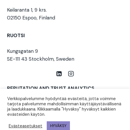
Keilaranta 1, 9 krs.
02150 Espoo, Finland
RUOTSI
Kungsgatan 9
SE-111 43 Stockholm, Sweden
REPUTATION AND TRUST ANALYTICS
Verkkopalvelumme hyödyntää evästeitä, jotta voimme
Aiemmin T-Media (perustettu 1997)
tarjota palvelumme mahdollisimman käyttäjäystävällisenä
ja laadukkaana. Klikkaamalla "Hyväksy" hyväksyt kaikkien
info@reptrust.com
evästeiden käytön.
Evästeasetukset
HYVÄKSY
© 2026 Reputation and Trust Analytics