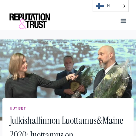
Skip
FI
to
content
UUTISET
Julkishallinnon Luottamus&Maine
2020: luottamus on