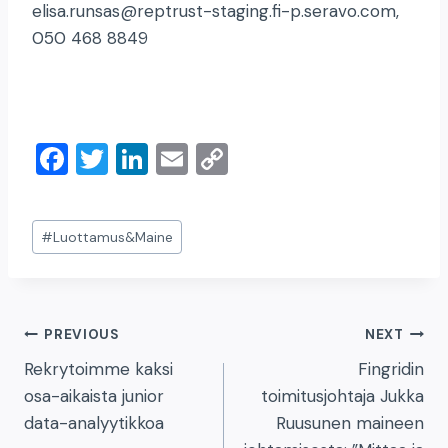
elisa.runsas@reptrust-staging.fi-p.seravo.com,
050 468 8849
F
T
Li
E
C
a
wi
n
m
o
c
tt
k
ai
p
Post
#
Luottamus&Maine
e
er
e
l
y
Tags:
b
dI
Li
o
n
n
Artikkelien
PREVIOUS
NEXT
o
k
Rekrytoimme kaksi
Fingridin
k
selaus
osa-aikaista junior
toimitusjohtaja Jukka
data-analyytikkoa
Ruusunen maineen