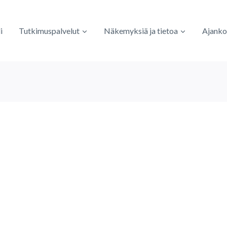
i
Tutkimuspalvelut
Näkemyksiä ja tietoa
Ajanko