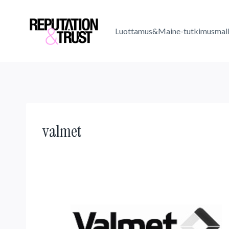
Skip
to
Luottamus&Maine-tutkimusmall
content
valmet