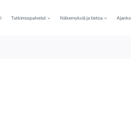
i
Tutkimuspalvelut
Näkemyksiä ja tietoa
Ajanko