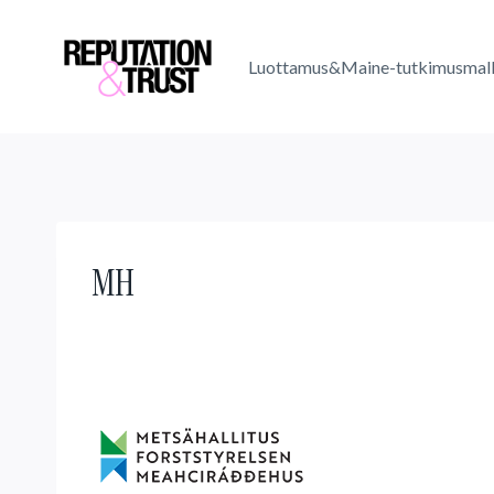
Skip
to
Luottamus&Maine-tutkimusmall
content
MH