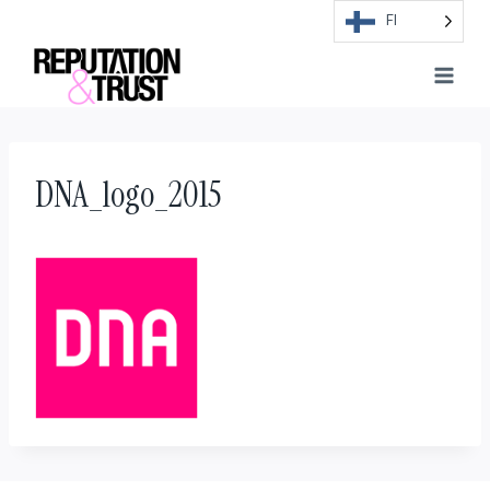
Skip
FI
to
content
DNA_logo_2015